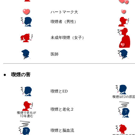
ハートマーク大
喫煙者（男性）
未成年喫煙（女子）
医師
● 喫煙の害
喫煙とED
喫煙と老化２
喫煙と脳血流